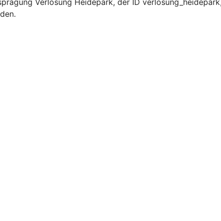
prägung Verlosung Heidepark, der ID verlosung_heidepark,
rden.